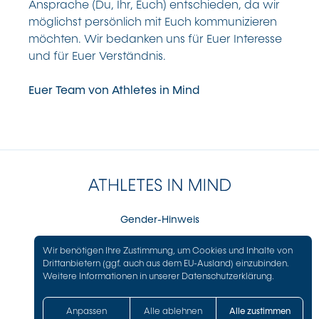
Ansprache (Du, Ihr, Euch) entschieden, da wir
möglichst persönlich mit Euch kommunizieren
möchten. Wir bedanken uns für Euer Interesse
und für Euer Verständnis.
Euer Team von Athletes in Mind
Gender-Hinweis
Impressum
Wir benötigen Ihre Zustimmung, um Cookies und Inhalte von
Datenschutz
Drittanbietern (ggf. auch aus dem EU-Ausland) einzubinden.
Weitere Informationen in unserer
Datenschutzerklärung
.
Anpassen
Alle ablehnen
Alle zustimmen