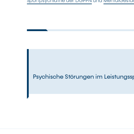
Sportpsychiatrie der DGPPN
und
MentalGestär
Psychische Störungen im Leistungss