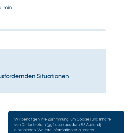
 rein.
sfordernden Situationen
Wir benötigen Ihre Zustimmung, um Cookies und Inhalte
von Drittanbietern (ggf. auch aus dem EU-Ausland)
einzubinden. Weitere Informationen in unserer