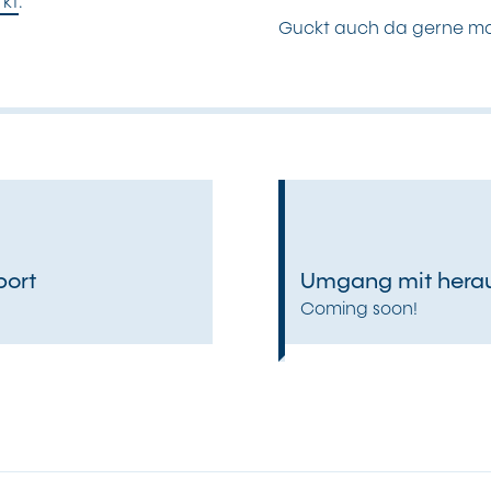
kt
.
Guckt auch da gerne mal
port
Umgang mit herau
Coming soon!